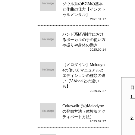
ソウル系のBGMの基本
と作曲の仕方【インスト
ゥルメンタル】
2025.11.17
バンド系MV制作におけ
るボーカルの手の使い方
や振りや身体の動き
2025.09.14
【メロダイン】Melodyn
eの使い方マニュアルと
エディションの種類の違
い【V-Vocalとの違い
も】
目
2025.07.27
1
CakewalkでのMelodyne
の登録方法（体験版アク
ティベート方法）
2
2025.07.27