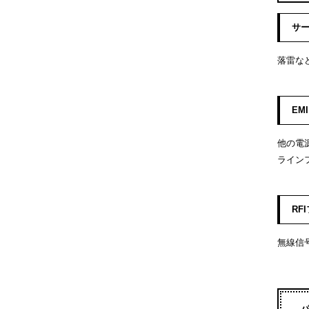
サ
落雷な
EM
他の電
ライン
RF
無線信