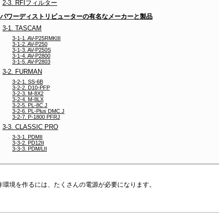
2-3. RFIフィルター
. パワーディストリビューターの有名なメーカーと製品
3-1. TASCAM
3-1-1. AV-P25RMKIII
3-1-2. AV-P250
3-1-3. AV-P250S
3-1-4. AV-P2800
3-1-5. AV-P2803
3-2. FURMAN
3-2-1. SS-6B
3-2-2. D10-PFP
3-2-3. M-8X2
3-2-4. M-8LX
3-2-5. PL-8C J
3-2-6. PL-Plus DMC J
3-2-7. P-1800 PFRJ
3-3. CLASSIC PRO
3-3-1. PDMII
3-3-2. PD12II
3-3-3. PDM/LII
作環境を作るには、たくさんの電源が必要になります。