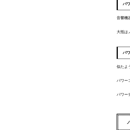
パ
音響機
大抵は
パ
似たよ
パワー
パワー