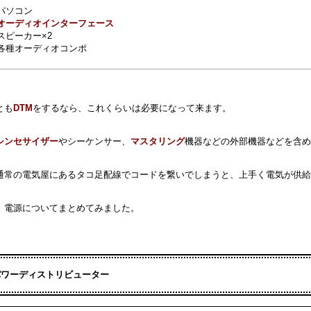
パソコン
オーディオインターフェース
スピーカー×2
各種オーディオコンポ
とも
DTM
をするなら、これくらいは必要になって来ます。
シンセサイザー
やシーケンサー、
マスタリング
機器などの外部機器などを含め
通常の電気屋にあるタコ足配線でコードを繋いでしまうと、上手く電気が供給
、電源についてまとめてみました。
パワーディストリビューター