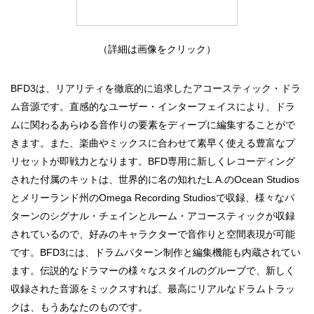
（詳細は画像をクリック）
BFD3は、リアリティを徹底的に追求したアコースティック・ドラ
ム音源です。直感的なユーザー・インターフェイスにより、ドラ
ムに関わるあらゆる音作りの要素をディープに編集することがで
きます。また、楽曲やミックスに合わせて素早く使える豊富なプ
リセットが即戦力となります。BFD専用に新しくレコーディング
された付属のキットは、世界的に名の知れたL.A.のOcean Studios
とメリーランド州のOmega Recording Studiosで収録、様々なパ
ターンのシグナル・チェインとルーム・アコースティックが収録
されているので、好みのキャラクターで音作りと空間表現が可能
です。BFD3には、ドラムパターン制作と編集機能も内蔵されてい
ます。伝説的なドラマーの様々なスタイルのグルーブで、新しく
収録された音源をミックスすれば、最高にリアルなドラムトラッ
クは、もうあなたのものです。