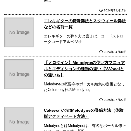
果...
2024年11月17日
エレキギターの特殊奏法とスクウィール奏法
などの名前一覧
エレキギターの弾き方と言えば、コードストロ
ークコードアルペジオ...
2024年04月30日
【メロダイン】Melodyneの使い方マニュア
ルとエディションの種類の違い【V-Vocalと
の違いも】
Melodyneの概要今やボーカル編集の定番となっ
たCelemony社のMelodyne。...
2025年07月27日
CakewalkでのMelodyneの登録方法（体験
版アクティベート方法）
MelodyneとはMelodyneは、有名なボーカル修正