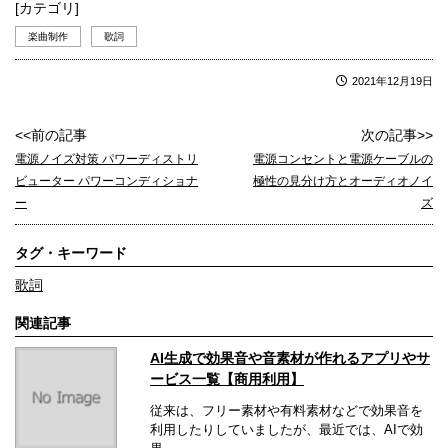
[カテゴリ]
楽曲制作
歌詞
2021年12月19日
<<前の記事
次の記事>>
電源ノイズ対策 パワーディストリ
電源コンセントと電源ケーブルの
ビューター パワーコンディショナ
極性の見分け方とオーディオノイ
ー
ズ
タグ・キーワード
歌詞
関連記事
AI生成で効果音や音素材が作れるアプリやサ
ービス一覧【商用利用】
従来は、フリー素材や有料素材などで効果音を
利用したりしていましたが、最近では、AIで効