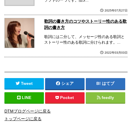
ソフトの一つです。旧S...
2025年07月27日
歌詞の書き方のコツやストーリー性のある歌
詞の書き方
歌詞には二分して、メッセージ性のある歌詞と
ストーリー性のある歌詞に分けられます。...
2022年03月03日
Tweet
シェア
はてブ
LINE
Pocket
feedly
DTMブログページに戻る
トップページに戻る