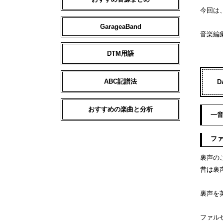
今回は
GarageaBand
音楽編
DTM用語
ABC記譜法
おすすめの楽曲と分析
一
フ
裏声の
昔は裏
裏声を
ファル