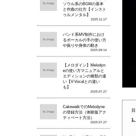
ソウル系のBGMの基本
と作曲の仕方【インスト
ゥルメンタル】
2025.11.17
バンド系MV制作におけ
るボーカルの手の使い方
や振りや身体の動き
2025.09.14
【メロダイン】Melodyn
eの使い方マニュアルと
エディションの種類の違
い【V-Vocalとの違い
も】
2025.07.27
CakewalkでのMelodyne
目
の登録方法（体験版アク
ティベート方法）
1
2025.07.27