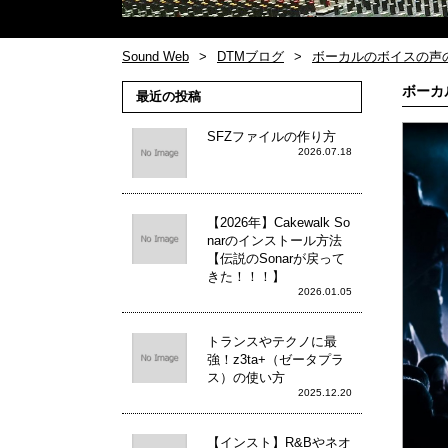
Sound Web
DTMブログ
ボーカルのボイスの声
ボーカ
最近の投稿
SFZファイルの作り方
2026.07.18
【2026年】Cakewalk So
narのインストール方法
【伝説のSonarが戻って
きた！！！】
2026.01.05
トランスやテクノに最
強！z3ta+（ゼータプラ
ス）の使い方
2025.12.20
【インスト】R&Bやネオ