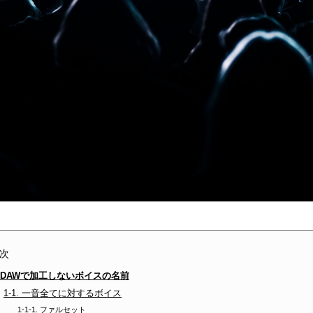
次
. DAWで加工しないボイスの名前
1-1. 一音全てに対するボイス
1-1-1. ファルセット