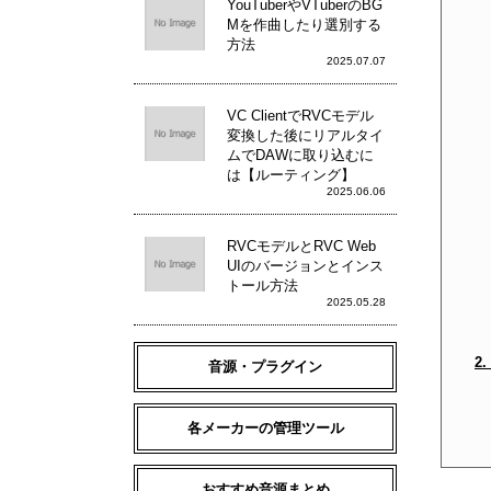
YouTuberやVTuberのBG
Mを作曲したり選別する
方法
2025.07.07
VC ClientでRVCモデル
変換した後にリアルタイ
ムでDAWに取り込むに
は【ルーティング】
2025.06.06
RVCモデルとRVC Web
UIのバージョンとインス
トール方法
2025.05.28
2
音源・プラグイン
各メーカーの管理ツール
おすすめ音源まとめ