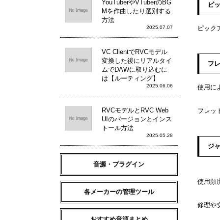
YouTuberやVTuberのBG
ピ
Mを作曲したり選別する
方法
2025.07.07
ピック
VC ClientでRVCモデル
変換した後にリアルタイ
フ
ムでDAWに取り込むに
は【ルーティング】
2025.06.06
使用に
RVCモデルとRVC Web
フレッ
UIのバージョンとインス
トール方法
2025.05.28
ジャ
音源・プラグイン
使用頻
各メーカーの管理ツール
修理や
おすすめ音源まとめ