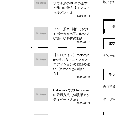
以下に
ソウル系のBGMの基本
と作曲の仕方【インスト
ゥルメンタル】
2025.11.17
バンド系MV制作におけ
るボーカルの手の使い方
や振りや身体の動き
2025.09.14
弦
【メロダイン】Melodyn
ギター
eの使い方マニュアルと
エディションの種類の違
い【V-Vocalとの違い
も】
ネ
2025.07.27
温度や
CakewalkでのMelodyne
の登録方法（体験版アク
ネック
ティベート方法）
2025.07.27