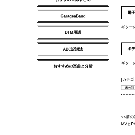
電子
GarageaBand
ギター
DTM用語
ボデ
ABC記譜法
ギター
おすすめの楽曲と分析
[カテゴ
未分類
<<前の
MVと