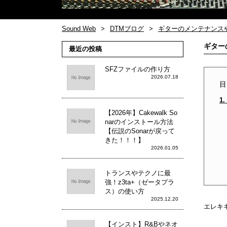
Sound Web
DTMブログ
ギターのメンテナンス
ギター
最近の投稿
SFZファイルの作り方
2026.07.18
目
1
【2026年】Cakewalk So
narのインストール方法
【伝説のSonarが戻って
きた！！！】
2026.01.05
トランスやテクノに最
強！z3ta+（ゼータプラ
ス）の使い方
2025.12.20
エレキ
【インスト】R&Bやネオ