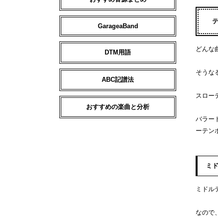
GarageaBand
どんな
DTM用語
そうな
ABC記譜法
スロー
おすすめの楽曲と分析
バラー
ーテン
ミ
ミドル
なので