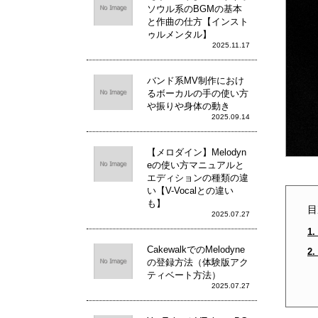
ソウル系のBGMの基本
と作曲の仕方【インスト
ゥルメンタル】
2025.11.17
バンド系MV制作におけ
るボーカルの手の使い方
や振りや身体の動き
2025.09.14
【メロダイン】Melodyn
eの使い方マニュアルと
エディションの種類の違
い【V-Vocalとの違い
も】
目
2025.07.27
1
CakewalkでのMelodyne
2
の登録方法（体験版アク
ティベート方法）
2025.07.27