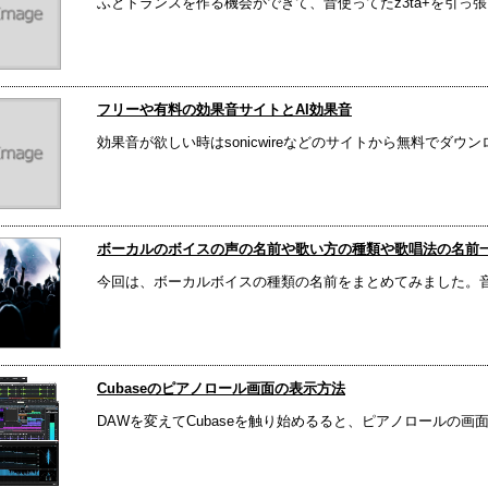
ふとトランスを作る機会ができて、昔使ってたz3ta+を引っ張
フリーや有料の効果音サイトとAI効果音
効果音が欲しい時はsonicwireなどのサイトから無料でダウ
ボーカルのボイスの声の名前や歌い方の種類や歌唱法の名前
今回は、ボーカルボイスの種類の名前をまとめてみました。音楽
Cubaseのピアノロール画面の表示方法
DAWを変えてCubaseを触り始めるると、ピアノロールの画