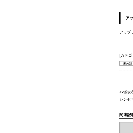
ア
アップ
[カテゴ
未分類
<<前の
シンセ
関連記