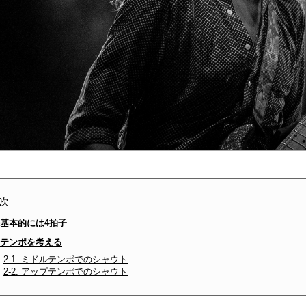
次
. 基本的には4拍子
. テンポを考える
2-1. ミドルテンポでのシャウト
2-2. アップテンポでのシャウト