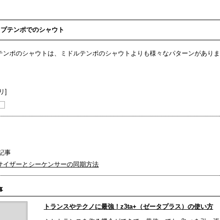
ップテンポでのシャウト
テンポのシャウトは、ミドルテンポのシャウトよりも様々なパターンがありま
リ]
記事
サイザーとシーケンサーの同期方法
事
トランスやテクノに最強！z3ta+（ゼータプラス）の使い方