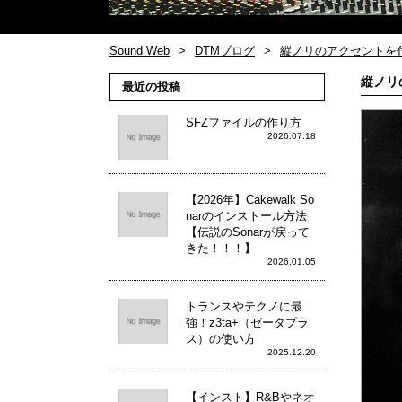
Sound Web
DTMブログ
縦ノリのアクセントを
縦ノリ
最近の投稿
SFZファイルの作り方
2026.07.18
【2026年】Cakewalk So
narのインストール方法
【伝説のSonarが戻って
きた！！！】
2026.01.05
トランスやテクノに最
強！z3ta+（ゼータプラ
ス）の使い方
2025.12.20
【インスト】R&Bやネオ