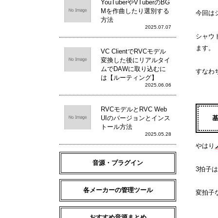
YouTuberやVTuberのBG
Mを作曲したり選別する
今回は
方法
2025.07.07
シャウ
ます。
VC ClientでRVCモデル
変換した後にリアルタイ
ムでDAWに取り込むに
すなわ
は【ルーティング】
2025.06.06
RVCモデルとRVC Web
UIのバージョンとインス
トール方法
2025.05.28
やはり
音源・プラグイン
3拍子
各メーカーの管理ツール
変拍子
おすすめ音源まとめ