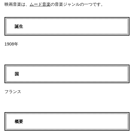
映画音楽は、
ムード音楽
の音楽ジャンルの一つです。
誕生
1908年
国
フランス
概要