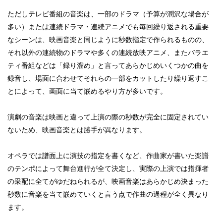
ただしテレビ番組の音楽は、一部のドラマ（予算が潤沢な場合が
多い）または連続ドラマ・連続アニメでも毎回繰り返される重要
なシーンは、映画音楽と同じように秒数指定で作られるものの、
それ以外の連続物のドラマや多くの連続放映アニメ、またバラエ
ティ番組などは「録り溜め」と言ってあらかじめいくつかの曲を
録音し、場面に合わせてそれらの一部をカットしたり繰り返すこ
とによって、画面に当て嵌めるやり方が多いです。
演劇の音楽は映画と違って上演の際の秒数が完全に固定されてい
ないため、映画音楽とは勝手が異なります。
オペラでは譜面上に演技の指定を書くなど、作曲家が書いた楽譜
のテンポによって舞台進行が全て決定し、実際の上演では指揮者
の采配に全てがゆだねられるが、映画音楽はあらかじめ決まった
秒数に音楽を当て嵌めていくと言う点で作曲の過程が全く異なり
ます。