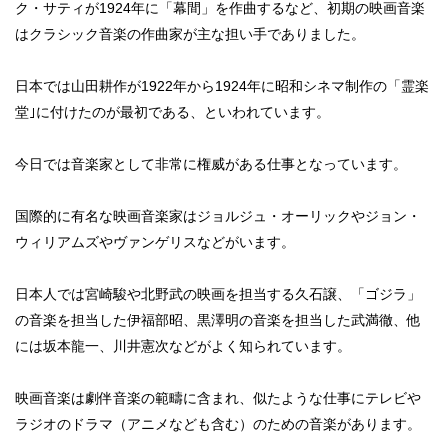
ク・サティが1924年に「幕間」を作曲するなど、初期の映画音楽
はクラシック音楽の作曲家が主な担い手でありました。
日本では山田耕作が1922年から1924年に昭和シネマ制作の「霊楽
堂｣に付けたのが最初である、といわれています。
今日では音楽家として非常に権威がある仕事となっています。
国際的に有名な映画音楽家はジョルジュ・オーリックやジョン・
ウィリアムズやヴァンゲリスなどがいます。
日本人では宮崎駿や北野武の映画を担当する久石譲、「ゴジラ」
の音楽を担当した伊福部昭、黒澤明の音楽を担当した武満徹、他
には坂本龍一、川井憲次などがよく知られています。
映画音楽は劇伴音楽の範疇に含まれ、似たような仕事にテレビや
ラジオのドラマ（アニメなども含む）のための音楽があります。