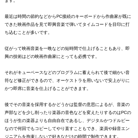
ます。
最近は時間の節約などからPC接続のキーボードから作曲家が既に
できた映画作品を見て即興音楽で弾いてタイムコードを目印に打
ち込むことが多いです。
従がって映画音楽を一晩などの短時間で仕上げることもあり、即
興の技術はどの映画作曲家にとっても必携です。
それがキューベースなどのプログラムに蓄えられて後で細かい音
符など修正ができるので、オーケストラを用いないで安上がりに
かつ即席に音楽を仕上げることができます。
後でその音楽を採用するかどうかは監督の意思によるが、音楽の
声部などを少し削ったり楽器の音色などを変えたりするのはPCの
ほうが生の楽器よりも自由自在であるし、デジタルかつドルビー
なので何回でもコピーしてやり直すこともでき、楽員や録音エン
ジニアらを拘束しないで好きなだけの時間で制作できます。