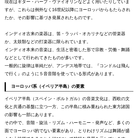
現在はギター・ハープ・ヴァイオリンなどよく用いたりしていま
すが、これらは例外なく16世紀以降にヨーロッパからもたらされ
たか、その影響に基づき発展されたものです。
インディオ古来の楽器は、笛・ラッパ・オカリナなどの管楽器
か、太鼓類などの打楽器に限られています。
インディオ本来の音楽は、生活と密着した形で宗教・労働・舞踊
などとして行われてきたものが多いです。
一般的に旋律は単純だが、アンデス地帯では、『コンドルは飛ん
で行く』のように５音音階を使っている形式があります。
ヨーロッパ系（イベリア半島）の要素
イベリア半島（スペイン・ポルトガル）の音楽文化は、西欧の文
化と共通の基盤に立つ一方、この半島に積み重ねられた東方諸国
の影響も一部にあります。
その中で、音階・旋法・リズム・ハーモニー・発声など、多くの
面でヨーロッパ的でない要素があり、とりわけリズムは舞踊が盛