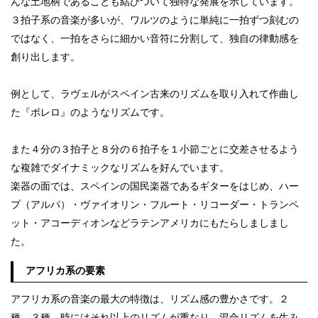
んな土地柄であることも結びついて独特な発展を示しています。
３拍子系の音楽が多いが、ワルツのように単純に一拍ずつ刻むの
ではなく、一拍をさらに細かい音符に分割して、独自の律動感を
創り出します。
例として、ラヴェルがスペイン古来のリズムを取り入れて作曲し
た『ボレロ』のようなリズムです。
また４分の３拍子と８分の６拍子を１小節ごとに交差させるよう
な複雑でダイナミックなリズムを好んでいます。
楽器の面では、スペインの国民楽器であるギターをはじめ、ハー
プ（アルパ）・ヴァイオリン・フルート・リコーダー・トランペ
ット・アコーディオンなどラテンアメリカにもたらしましまし
た。
アフリカ系の要素
アフリカ系の音楽の最大の特徴は、リズム感の豊かさです。２
種、３種、時にはそれ以上のリズムが重なり、混合リズムを生み