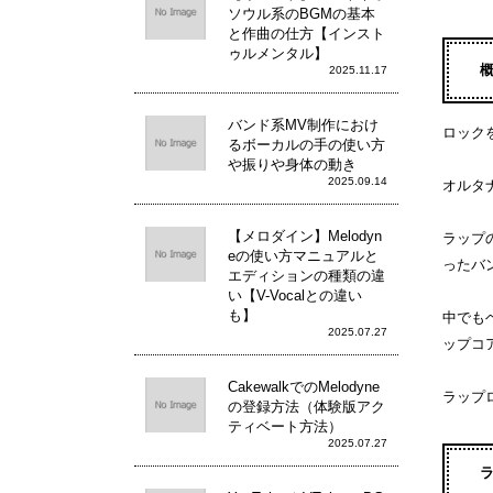
ソウル系のBGMの基本
と作曲の仕方【インスト
ゥルメンタル】
2025.11.17
バンド系MV制作におけ
ロック
るボーカルの手の使い方
や振りや身体の動き
2025.09.14
オルタ
【メロダイン】Melodyn
ラップ
eの使い方マニュアルと
ったバ
エディションの種類の違
い【V-Vocalとの違い
も】
中でも
2025.07.27
ップコ
CakewalkでのMelodyne
ラップ
の登録方法（体験版アク
ティベート方法）
2025.07.27