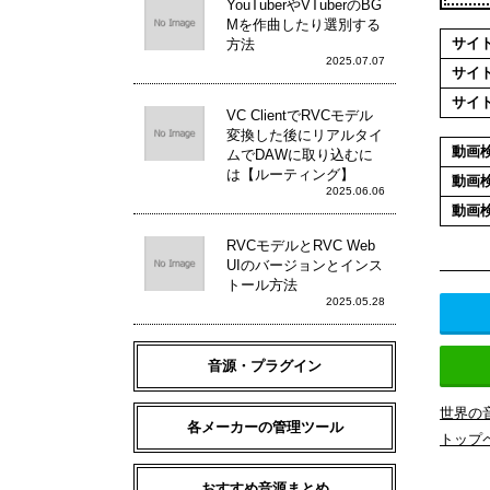
YouTuberやVTuberのBG
Mを作曲したり選別する
サイ
方法
2025.07.07
サイ
サイ
VC ClientでRVCモデル
変換した後にリアルタイ
動画
ムでDAWに取り込むに
は【ルーティング】
動画
2025.06.06
動画
RVCモデルとRVC Web
UIのバージョンとインス
トール方法
2025.05.28
音源・プラグイン
世界の
各メーカーの管理ツール
トップ
おすすめ音源まとめ