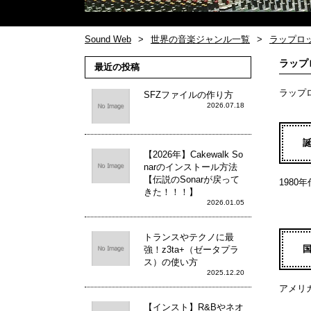
Sound Web
世界の音楽ジャンル一覧
ラップロ
ラップ
最近の投稿
ラップ
SFZファイルの作り方
2026.07.18
【2026年】Cakewalk So
narのインストール方法
【伝説のSonarが戻って
1980
きた！！！】
2026.01.05
トランスやテクノに最
強！z3ta+（ゼータプラ
ス）の使い方
2025.12.20
アメリ
【インスト】R&Bやネオ