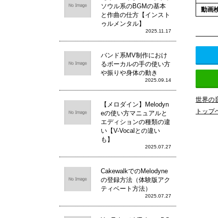
ソウル系のBGMの基本
動画
と作曲の仕方【インスト
ゥルメンタル】
2025.11.17
バンド系MV制作におけ
るボーカルの手の使い方
や振りや身体の動き
2025.09.14
世界の
【メロダイン】Melodyn
トップ
eの使い方マニュアルと
エディションの種類の違
い【V-Vocalとの違い
も】
2025.07.27
CakewalkでのMelodyne
の登録方法（体験版アク
ティベート方法）
2025.07.27