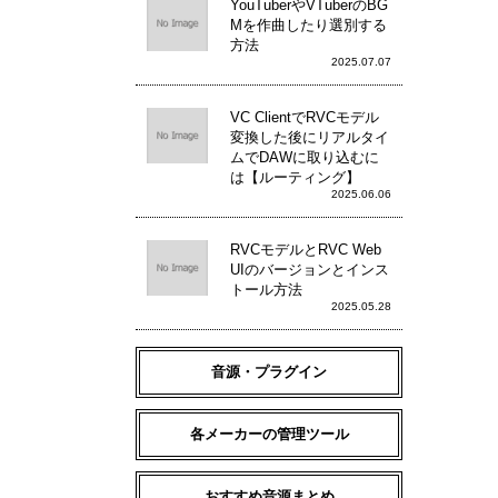
YouTuberやVTuberのBG
Mを作曲したり選別する
方法
2025.07.07
VC ClientでRVCモデル
変換した後にリアルタイ
ムでDAWに取り込むに
は【ルーティング】
2025.06.06
RVCモデルとRVC Web
UIのバージョンとインス
トール方法
2025.05.28
音源・プラグイン
各メーカーの管理ツール
おすすめ音源まとめ