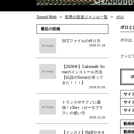
Sound Web
世界の音楽ジャンル一覧
ポロ
ポロと
最近の投稿
ポロは
SFZファイルの作り方
2026.07.18
クンビ
【2026年】Cakewalk So
narのインストール方法
【伝説のSonarが戻って
きた！！！】
2026.01.05
サイ
トランスやテクノに最
サイ
強！z3ta+（ゼータプラ
サイ
ス）の使い方
2025.12.20
動画
動画
【インスト】R&Bやネオ