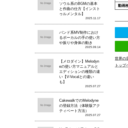
ソウル系のBGMの基本
動画
と作曲の仕方【インスト
ゥルメンタル】
2025.11.17
バンド系MV制作におけ
るボーカルの手の使い方
や振りや身体の動き
2025.09.14
世界の
【メロダイン】Melodyn
トップ
eの使い方マニュアルと
エディションの種類の違
い【V-Vocalとの違い
も】
2025.07.27
CakewalkでのMelodyne
の登録方法（体験版アク
ティベート方法）
2025.07.27