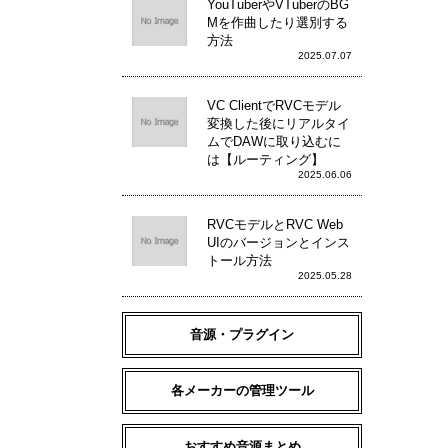
YouTuberやVTuberのBG
Mを作曲したり選別する
方法
2025.07.07
VC ClientでRVCモデル
変換した後にリアルタイ
ムでDAWに取り込むに
は【ルーティング】
2025.06.06
RVCモデルとRVC Web
UIのバージョンとインス
トール方法
2025.05.28
音源・プラグイン
各メーカーの管理ツール
おすすめ音源まとめ