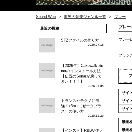
Sound Web
世界の音楽ジャンル一覧
ブレー
ブレー
最近の投稿
ブレー
SFZファイルの作り方
2026.07.18
フラン
【2026年】Cakewalk So
narのインストール方法
【伝説のSonarが戻って
きた！！！】
2026.01.05
サイ
トランスやテクノに最
サイ
強！z3ta+（ゼータプラ
サイ
ス）の使い方
2025.12.20
動画
動画
【インスト】R&Bやネオ