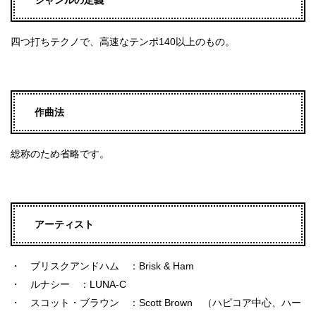
ジャンルの定義
四つ打ちテクノで、高速なテンポ140以上のもの。
作曲法
総称のため省略です。
アーティスト
・ ブリスクアンドハム ：Brisk & Ham
・ ルナシー ：LUNA-C
・ スコット・ブラウン ：Scott Brown （ハピコア中心、ハー