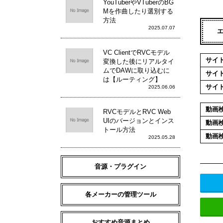
YouTuberやVTuberのBG
Mを作曲したり選別する
方法
2025.07.07
VC ClientでRVCモデル
サイ
変換した後にリアルタイ
ムでDAWに取り込むに
サイ
は【ルーティング】
サイ
2025.06.06
動画
RVCモデルとRVC Web
UIのバージョンとインス
動画
トール方法
動画
2025.05.28
音源・プラグイン
各メーカーの管理ツール
おすすめ音源まとめ