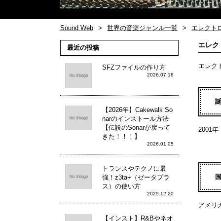
Sound Web
世界の音楽ジャンル一覧
エレクト
エレク
最近の投稿
エレク
SFZファイルの作り方
2026.07.18
【2026年】Cakewalk So
narのインストール方法
【伝説のSonarが戻って
2001年
きた！！！】
2026.01.05
トランスやテクノに最
強！z3ta+（ゼータプラ
ス）の使い方
2025.12.20
アメリ
【インスト】R&Bやネオ