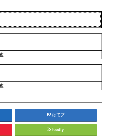
索
索
はてブ
feedly