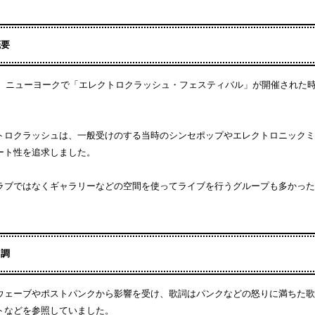
概要
1年、ニューヨークで「エレクトロクラッシュ・フェスティバル」が開催された
トロクラッシュは、一般受けのする当時のシンセポップやエレクトロニックミ
ート性を追求しました。
ラブではなくギャラリーなどの空間を使ってライブを行うグループも多かった
曲調
ウェーブやポストパンクから影響を受け、歌詞はパンクなどの怒りに満ちた歌詞
トなどを参照していました。