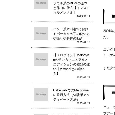
ソウル系のBGMの基本
と作曲の仕方【インスト
ゥルメンタル】
2025.11.17
バンド系MV制作におけ
200
るボーカルの手の使い方
た。
や振りや身体の動き
2025.09.14
エレク
【メロダイン】Melodyn
ち、ア
eの使い方マニュアルと
エディションの種類の違
またク
い【V-Vocalとの違い
も】
2025.07.27
CakewalkでのMelodyne
の登録方法（体験版アク
ティベート方法）
2025.07.27
ニュー
プアー