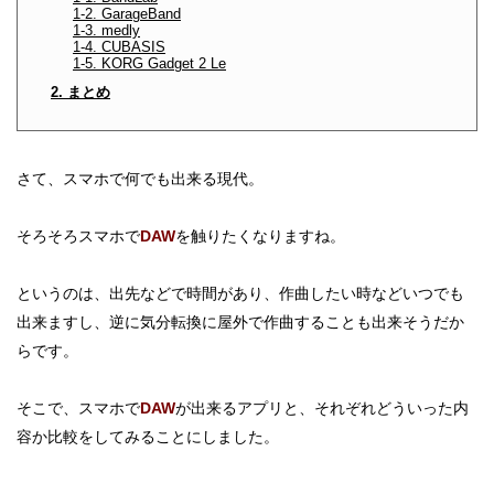
1-2. GarageBand
1-3. medly
1-4. CUBASIS
1-5. KORG Gadget 2 Le
2. まとめ
さて、スマホで何でも出来る現代。
そろそろスマホで
DAW
を触りたくなりますね。
というのは、出先などで時間があり、作曲したい時などいつでも
出来ますし、逆に気分転換に屋外で作曲することも出来そうだか
らです。
そこで、スマホで
DAW
が出来るアプリと、それぞれどういった内
容か比較をしてみることにしました。