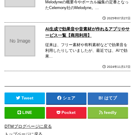
Melodyneの概要今やボーカル編集の定番となっ
たCelemony社のMelodyne。...
2025年07月27日
AI生成で効果音や音素材が作れるアプリやサ
ービス一覧【商用利用】
従来は、フリー素材や有料素材などで効果音を
利用したりしていましたが、最近では、AIで効
果...
2024年11月17日
Tweet
シェア
はてブ
LINE
Pocket
feedly
DTMブログページに戻る
トップページに戻る