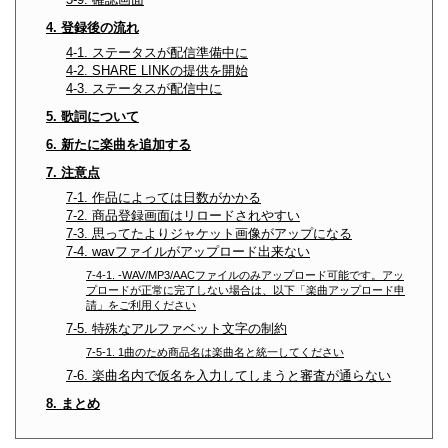
4. 登録後の流れ
4-1. ステータスが配信準備中に
4-2. SHARE LINKの提供を開始
4-3. ステータスが配信中に
5. 歌詞について
6. 新たに楽曲を追加する
7. 注意点
7-1. 作品によっては日数がかかる
7-2. 商品登録画面はリロードされやすい
7-3. 思ってたよりジャケット画像がアップになる
7-4. wavファイルがアップロード出来ない
7-4-1. -WAV/MP3/AACファイルのみアップロード可能です。アッ
プロードが正常に完了しない場合は、以下「楽曲アップロード申
請」をご利用ください
7-5. 特殊なアルファベット文字の制約
7-5-1. 1曲のため商品名は楽曲名と統一してください
7-6. 楽曲名内で仮名を入力してしまうと審査が通らない
8. まとめ