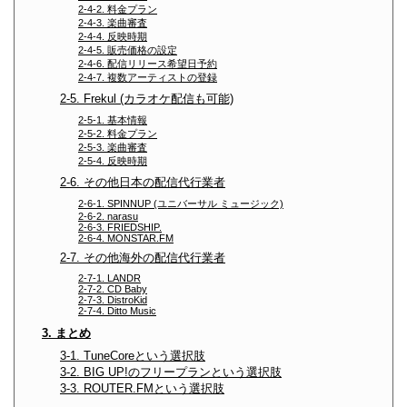
2-4-2. 料金プラン
2-4-3. 楽曲審査
2-4-4. 反映時期
2-4-5. 販売価格の設定
2-4-6. 配信リリース希望日予約
2-4-7. 複数アーティストの登録
2-5. Frekul (カラオケ配信も可能)
2-5-1. 基本情報
2-5-2. 料金プラン
2-5-3. 楽曲審査
2-5-4. 反映時期
2-6. その他日本の配信代行業者
2-6-1. SPINNUP (ユニバーサル ミュージック)
2-6-2. narasu
2-6-3. FRIEDSHIP.
2-6-4. MONSTAR.FM
2-7. その他海外の配信代行業者
2-7-1. LANDR
2-7-2. CD Baby
2-7-3. DistroKid
2-7-4. Ditto Music
3. まとめ
3-1. TuneCoreという選択肢
3-2. BIG UP!のフリープランという選択肢
3-3. ROUTER.FMという選択肢