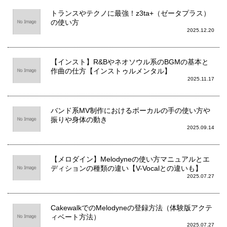
トランスやテクノに最強！z3ta+（ゼータプラス）
の使い方
2025.12.20
【インスト】R&Bやネオソウル系のBGMの基本と
作曲の仕方【インストゥルメンタル】
2025.11.17
バンド系MV制作におけるボーカルの手の使い方や
振りや身体の動き
2025.09.14
【メロダイン】Melodyneの使い方マニュアルとエ
ディションの種類の違い【V-Vocalとの違いも】
2025.07.27
CakewalkでのMelodyneの登録方法（体験版アクテ
ィベート方法）
2025.07.27